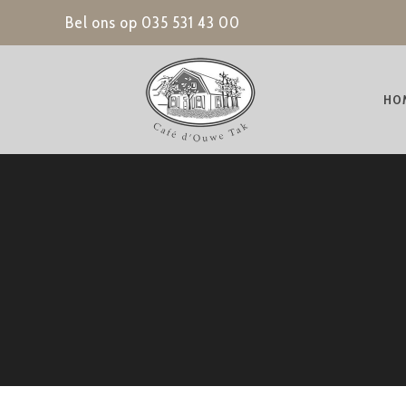
Bel ons op
035 531 43 00
HO