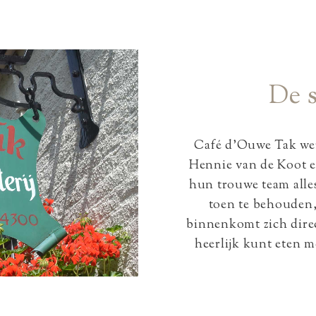
De s
Café d’Ouwe Tak wer
Hennie van de Koot e
hun trouwe team alles
toen te behouden,
binnenkomt zich direct
heerlijk kunt eten m