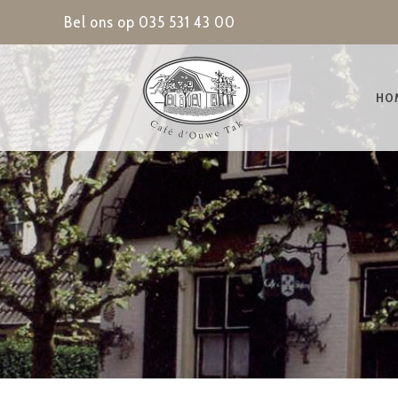
Bel ons op
035 531 43 00
HO