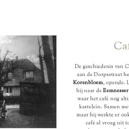
Ca
De geschiedenis van C
aan de Dorpsstraat he
Korenbloem
, opende. L
hij naar de
Eemnesse
waar het café nog alt
kastelein. Samen met
maar hij werkte er ook
café al vroeg uit