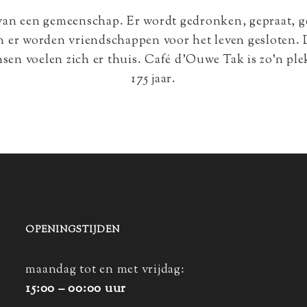
 van een gemeenschap. Er wordt gedronken, gepraat, 
n er worden vriendschappen voor het leven gesloten. D
nsen voelen zich er thuis. Café d’Ouwe Tak is zo’n ple
175 jaar.
OPENINGSTIJDEN
maandag tot en met vrijdag:
15:00 – 00:00 uur