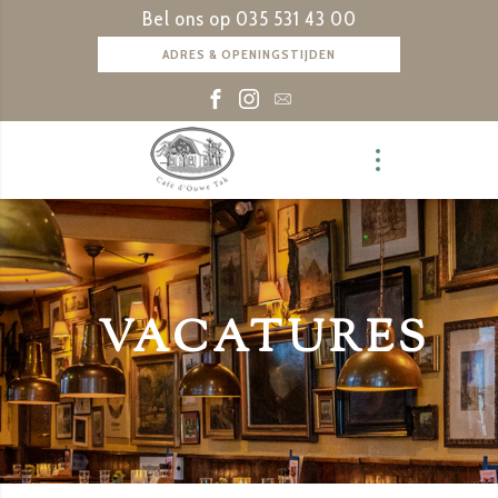
Bel ons op
035 531 43 00
ADRES & OPENINGSTIJDEN
VACATURES