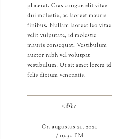
placerat. Cras congue elit vitae
Bestand downloaden:
dui molestie, ac laoreet mauris
https://enovathemes.com/goodresto/wp
-content/uploads/video.ogv?_=1
finibus. Nullam laoreet leo vitae
velit vulputate, id molestie
mauris consequat. Vestibulum
auctor nibh vel volutpat
vestibulum. Ut sit amet lorem id
felis dictum venenatis.
On augustus 21, 2021
/ 19:30 PM