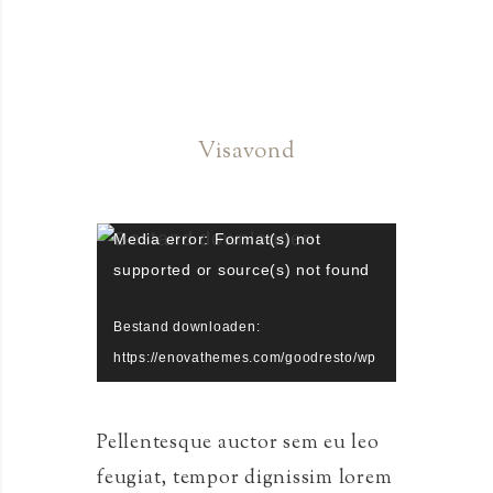
Visavond
Videospeler
Media error: Format(s) not
supported or source(s) not found
Bestand downloaden:
https://enovathemes.com/goodresto/wp
-content/uploads/video.mp4?_=1
Bestand downloaden:
Pellentesque auctor sem eu leo
https://enovathemes.com/goodresto/wp
feugiat, tempor dignissim lorem
-content/uploads/video.webm?_=1